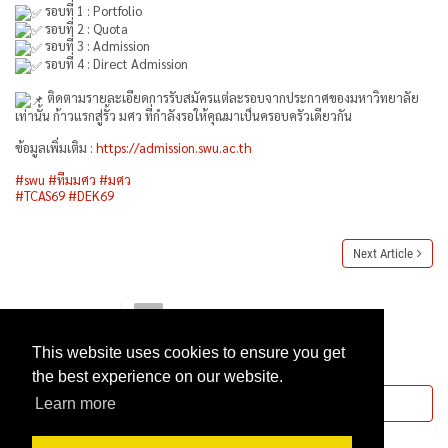
รอบที่ 1 : Portfolio
รอบที่ 2 : Quota
รอบที่ 3 : Admission
รอบที่ 4 : Direct Admission
ติดตามรายละเอียดการรับสมัครแต่ละรอบจากประกาศของมหาวิทยาลัย
เท่านั้น ก้าวแรกสู่รั้ว มศว ที่กำลังรอให้คุณมาเป็นครอบครัวเดียวกัน
ข้อมูลเพิ่มเติม :
https://admission.swu.ac.th
#swu
#ทีมมศว
#มศว
#TCAS69
#DEK69
Next Article
This website uses cookies to ensure you get
Rate this article:
1.6
29241
the best experience on our website.
Please
login
or
register
to post comments.
Learn more